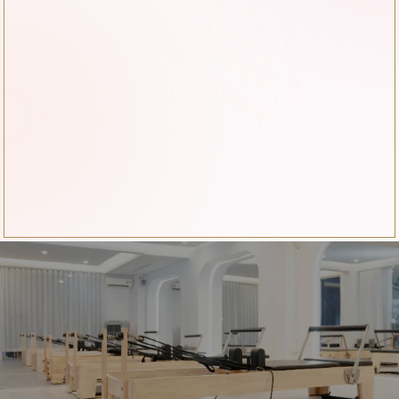
はい。初めてのお客様にも安心してお過ごしいた
Q
arrow_drop_up
どんな方におすすめですか？
だけるよう、カウンセリングのお時間を大切にし
ています。
自分自身の体とじっくり向き合い、着実に変化を
Q
arrow_drop_up
予約は必要ですか？
実感したい方に多くお越しいただいています。
当サロンは完全予約制となっております。お電話
やWebフォームより事前にご予約ください。