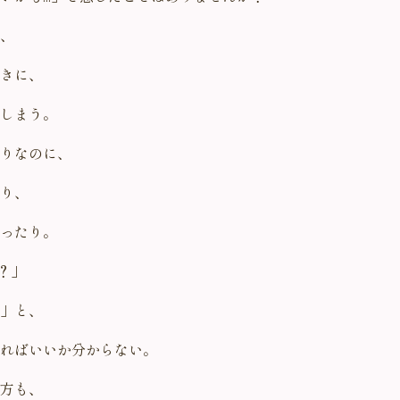
、
きに、
しまう。
りなのに、
り、
ったり。
？」
」と、
ればいいか分からない。
方も、