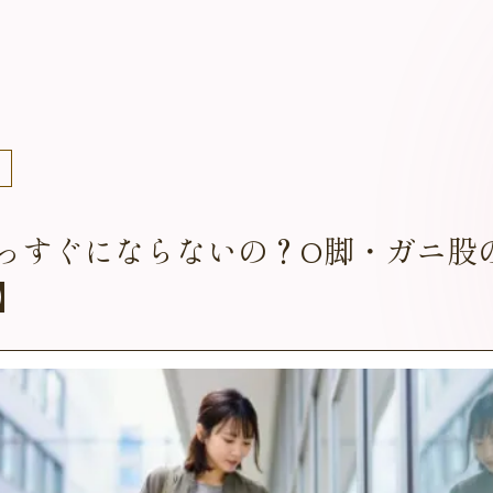
っすぐにならないの？O脚・ガニ股
】